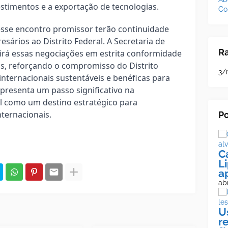
estimentos e a exportação de tecnologias.
Co
 esse encontro promissor terão continuidade
esários ao Distrito Federal. A Secretaria de
R
irá essas negociações em estrita conformidade
s, reforçando o compromisso do Distrito
3/
nternacionais sustentáveis e benéficas para
presenta um passo significativo na
al como um destino estratégico para
ternacionais.
Po
C
L
a
abr
U
r