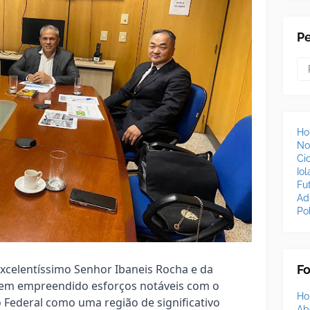
P
H
No
Ci
Io
Fu
Ad
Pol
Excelentíssimo Senhor Ibaneis Rocha e da
F
tem empreendido esforços notáveis com o
H
to Federal como uma região de significativo
Ab