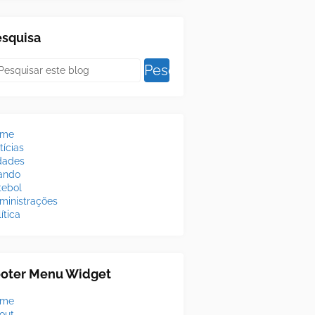
esquisa
ome
tícias
dades
lando
tebol
ministrações
ítica
ooter Menu Widget
ome
out