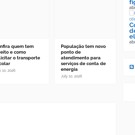
f
abr
C
d
e
abr
nfira quem tem
População tem novo
reito e como
ponto de
licitar o transporte
atendimento para
colar
serviços de conta de
energia
y 10, 2026
July 10, 2026