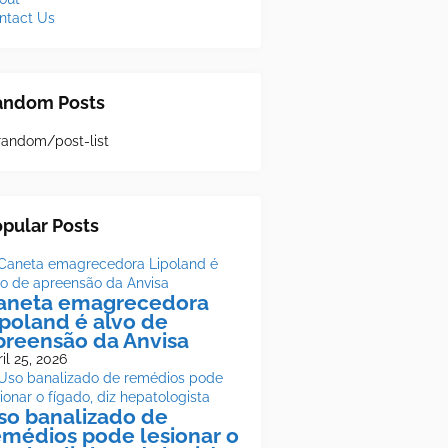
ntact Us
andom Posts
random/post-list
pular Posts
aneta emagrecedora
ipoland é alvo de
preensão da Anvisa
il 25, 2026
so banalizado de
emédios pode lesionar o