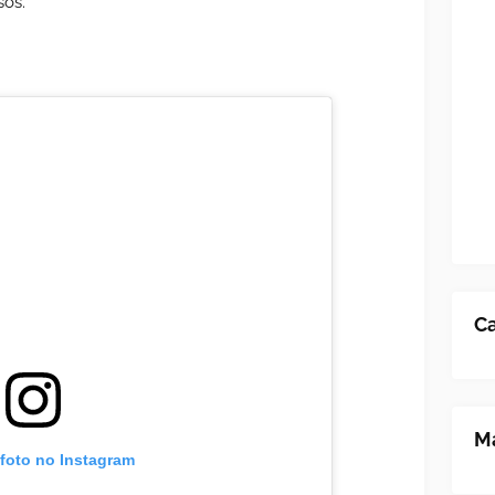
sos.
Ca
Ma
 foto no Instagram