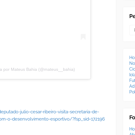
P
H
No
Ci
da por Mateus Bahia (@mateus__bahia)
Io
Fu
Ad
Pol
deputado-julio-cesar-ribeiro-visita-secretaria-de-
F
om-o-desenvolvimento-esportivo/?fsp_sid=172196
H
Ab