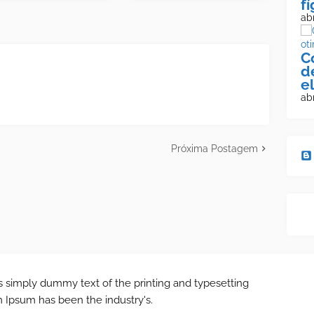
f
abr
C
d
e
abr
Próxima Postagem
 simply dummy text of the printing and typesetting
m Ipsum has been the industry's.