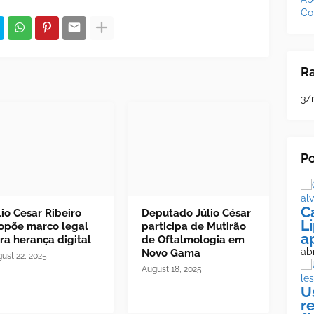
Co
R
3/
Po
C
lio Cesar Ribeiro
Deputado Júlio César
L
opõe marco legal
participa de Mutirão
a
ra herança digital
de Oftalmologia em
abr
Novo Gama
ust 22, 2025
August 18, 2025
U
r