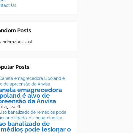
ntact Us
andom Posts
random/post-list
pular Posts
aneta emagrecedora
ipoland é alvo de
preensão da Anvisa
il 25, 2026
so banalizado de
emédios pode lesionar o