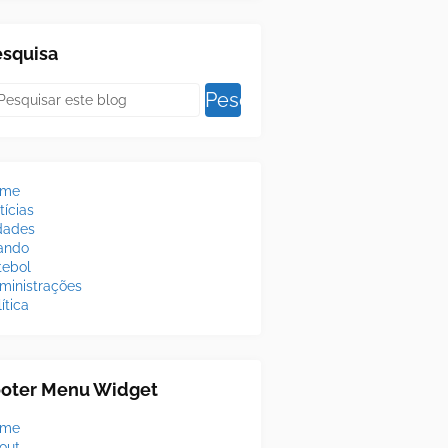
esquisa
ome
tícias
dades
lando
tebol
ministrações
ítica
ooter Menu Widget
ome
out