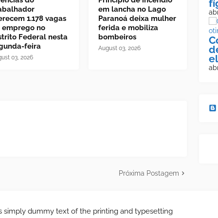
f
abalhador
em lancha no Lago
abr
erecem 1.178 vagas
Paranoá deixa mulher
 emprego no
ferida e mobiliza
strito Federal nesta
bombeiros
C
gunda-feira
d
August 03, 2026
e
ust 03, 2026
abr
Próxima Postagem
 simply dummy text of the printing and typesetting