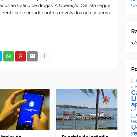
dos ao tráfico de drogas. A Operação Callisto segue
Co
identificar e prender outros envolvidos no esquema
R
3/
Po
C
L
a
abr
U
r
ências do
Princípio de incêndio