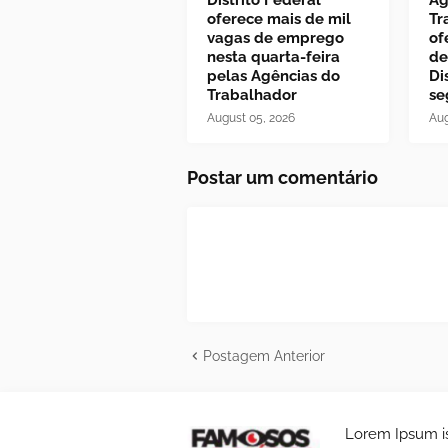
oferece mais de mil
Tr
vagas de emprego
of
nesta quarta-feira
de
pelas Agências do
Di
Trabalhador
se
August 05, 2026
Aug
Postar um comentário
Postagem Anterior
Lorem Ipsum is