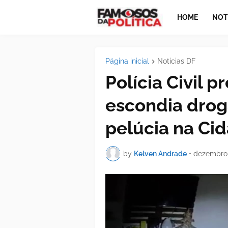
HOME
NOT
Página inicial
Noticias DF
Polícia Civil 
escondia drog
pelúcia na Cid
by
Kelven Andrade
•
dezembro 