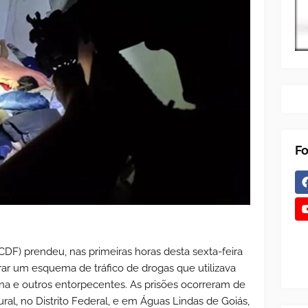
Fo
(PCDF) prendeu, nas primeiras horas desta sexta-feira
grar um esquema de tráfico de drogas que utilizava
ína e outros entorpecentes. As prisões ocorreram de
ral, no Distrito Federal, e em Águas Lindas de Goiás,