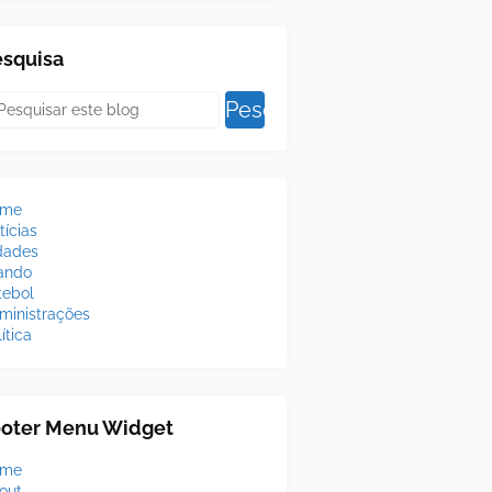
esquisa
ome
tícias
dades
lando
tebol
ministrações
ítica
ooter Menu Widget
ome
out