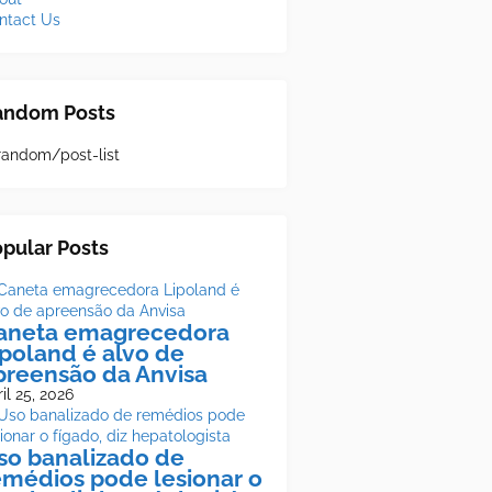
ntact Us
andom Posts
random/post-list
pular Posts
aneta emagrecedora
ipoland é alvo de
preensão da Anvisa
il 25, 2026
so banalizado de
emédios pode lesionar o