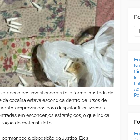
P
H
No
Ci
Io
Fu
Ad
tenção dos investigadores foi a forma inusitada de
Pol
e da cocaína estava escondida dentro de ursos de
entos improvisados para despistar fiscalizações.
radas em esconderijos estratégicos, o que indica
F
zação do material ilícito.
H
e permanece à disposição da Justiça. Eles
Ab