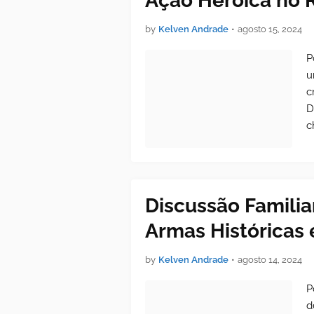
Ação Heroica no 
by
Kelven Andrade
•
agosto 15, 2024
P
u
c
D
c
Discussão Familia
Armas Históricas
by
Kelven Andrade
•
agosto 14, 2024
P
d