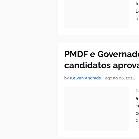
f
L
l
PMDF e Governado
candidatos aprov
by
Kelven Andrade
•
agosto 06, 2024
P
a
c
c
X