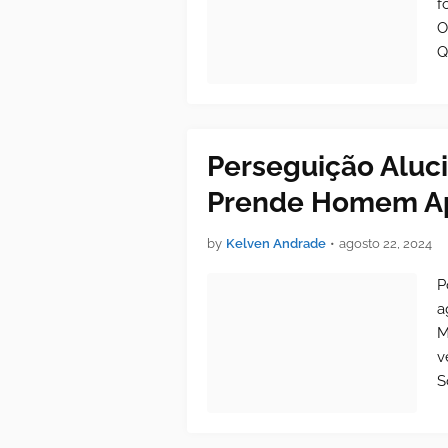
f
O
Q
Perseguição Aluci
Prende Homem Ap
by
Kelven Andrade
•
agosto 22, 2024
P
a
M
v
S