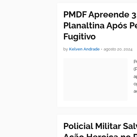
PMDF Apreende 3
Planaltina Após P
Fugitivo
by
Kelven Andrade
•
agosto 20, 2024
P
(
a
o
a
Policial Militar 