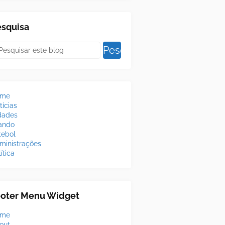
esquisa
ome
tícias
dades
lando
tebol
ministrações
ítica
ooter Menu Widget
ome
out