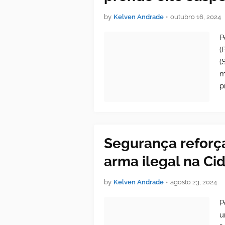
by
Kelven Andrade
•
outubro 16, 2024
P
(
(
m
p
Segurança refor
arma ilegal na Ci
by
Kelven Andrade
•
agosto 23, 2024
P
u