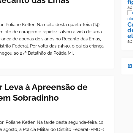
Recanto das Emas
f
abr
C
or: Poliane Ketlen Na noite desta quarta-feira (14),
d
m ato de coragem e rapidez salvou a vida de uma
e
riança de apenas dois anos no Recanto das Emas,
abr
istrito Federal. Por volta das 19h40, o pai da criança
hegou ao 27º Batalhão da Polícia Mi…
r Leva à Apreensão de
 em Sobradinho
or: Poliane Ketlen Na tarde desta segunda-feira, 12
e agosto, a Polícia Militar do Distrito Federal (PMDF)