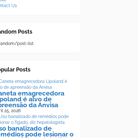
ntact Us
andom Posts
random/post-list
pular Posts
aneta emagrecedora
ipoland é alvo de
preensão da Anvisa
il 25, 2026
so banalizado de
emédios pode lesionar o