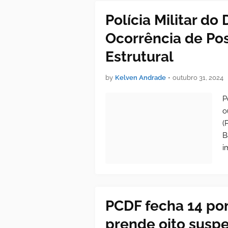
Polícia Militar d
Ocorrência de Pos
Estrutural
by
Kelven Andrade
•
outubro 31, 2024
P
o
(
B
i
PCDF fecha 14 pon
prende oito susp