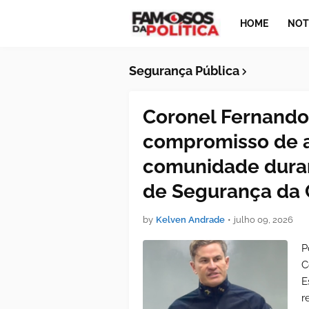
HOME
NOT
Segurança Pública
Coronel Fernando 
compromisso de a
comunidade duran
de Segurança da 
by
Kelven Andrade
•
julho 09, 2026
P
C
E
r