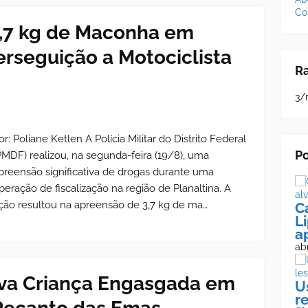
Co
,7 kg de Maconha em
erseguição a Motociclista
R
3/
or: Poliane Ketlen A Polícia Militar do Distrito Federal
Po
PMDF) realizou, na segunda-feira (19/8), uma
preensão significativa de drogas durante uma
peração de fiscalização na região de Planaltina. A
ção resultou na apreensão de 3,7 kg de ma…
C
L
a
abr
Salva Criança Engasgada em
U
r