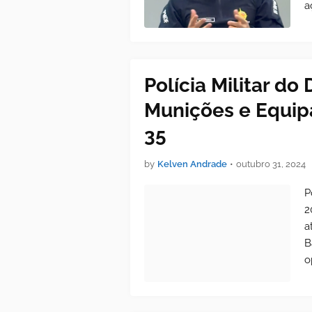
a
Polícia Militar d
Munições e Equi
35
by
Kelven Andrade
•
outubro 31, 2024
P
2
a
B
o