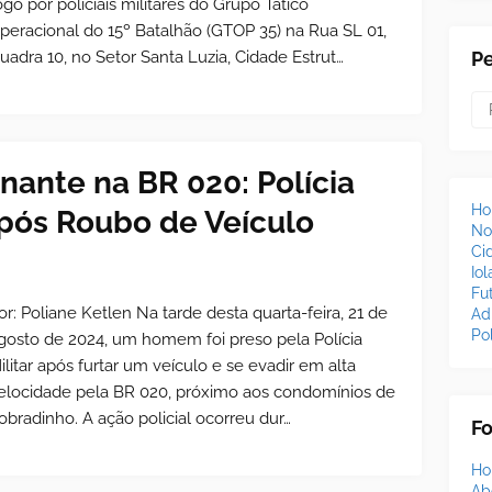
ogo por policiais militares do Grupo Tático
peracional do 15º Batalhão (GTOP 35) na Rua SL 01,
uadra 10, no Setor Santa Luzia, Cidade Estrut…
P
nante na BR 020: Polícia
H
ós Roubo de Veículo
No
Ci
Io
Fu
or: Poliane Ketlen Na tarde desta quarta-feira, 21 de
Ad
Pol
gosto de 2024, um homem foi preso pela Polícia
ilitar após furtar um veículo e se evadir em alta
elocidade pela BR 020, próximo aos condomínios de
obradinho. A ação policial ocorreu dur…
F
H
Ab