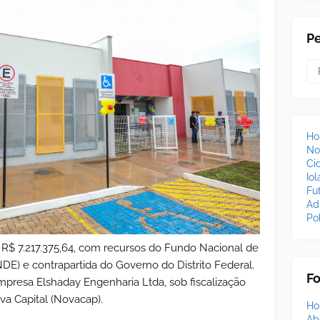
P
H
No
Ci
Io
Fu
Ad
Pol
e R$ 7.217.375,64, com recursos do Fundo Nacional de
) e contrapartida do Governo do Distrito Federal.
F
mpresa Elshaday Engenharia Ltda, sob fiscalização
a Capital (Novacap).
H
Ab