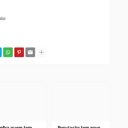
lia
nfira quem tem
População tem novo