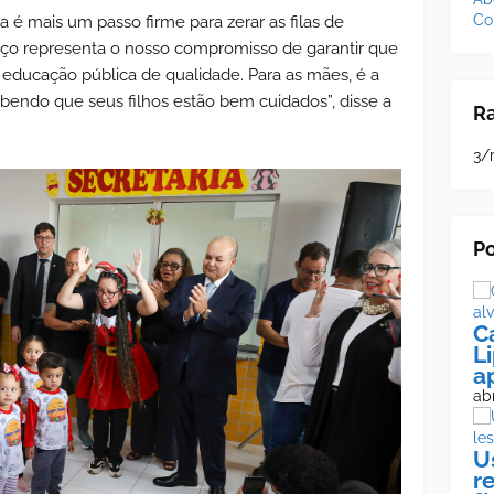
Co
a é mais um passo firme para zerar as filas de
paço representa o nosso compromisso de garantir que
 educação pública de qualidade. Para as mães, é a
abendo que seus filhos estão bem cuidados”, disse a
R
3/
Po
C
L
a
abr
U
r