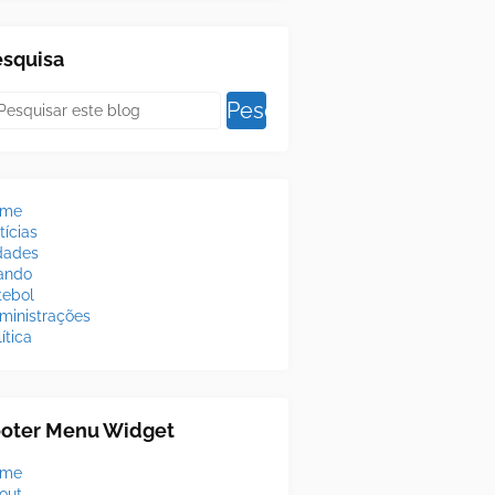
esquisa
ome
tícias
dades
lando
tebol
ministrações
ítica
ooter Menu Widget
ome
out