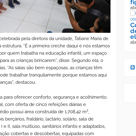
f
abr
C
d
e
lebrada pela diretora da unidade, Tatiane Maria de
abr
a estrutura. “É a primeira creche daqui e nós estamos
 por quem trabalha na educação infantil, um espaço
ara as crianças brincarem”, disse. Segundo ela, o
ias. “As salas são bem espaçosas, as crianças têm
pode trabalhar tranquilamente porque estamos aqui
ianças”, destacou.
da para oferecer conforto, segurança e acolhimento.
 com oferta de cinco refeições diárias e
dio possui área construída de 1.708,42 m²,
 berçários, fraldário, lactário, solário, sala de
 II, sala multiuso, sanitários infantis e adaptados,
reação cobertas e descobertas, equipadas com