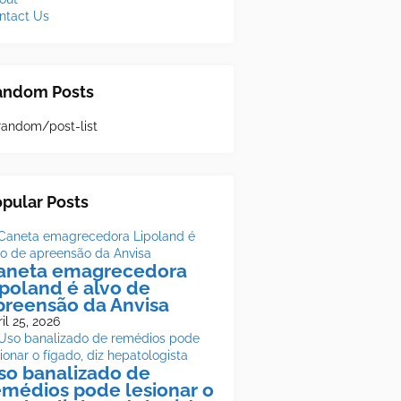
ntact Us
andom Posts
random/post-list
pular Posts
aneta emagrecedora
ipoland é alvo de
preensão da Anvisa
il 25, 2026
so banalizado de
emédios pode lesionar o