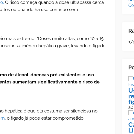
o.
O
risco começa quando a dose ultrapassa cerca
Co
dultos ou quando há uso contínuo sem
R
 mais extremo: “Doses muito altas, como 10 a 15
3/
sar insuficiência hepática grave, levando o fígado
Po
mo de álcool, doenças pré-existentes e uso
tos aumentam significativamente o risco de
U
r
f
abr
 hepática é que ela costuma ser silenciosa no
cem
, o fígado já pode estar comprometido.
C
L