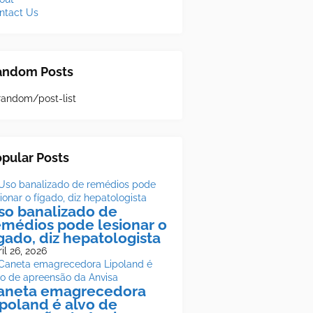
ntact Us
andom Posts
random/post-list
pular Posts
so banalizado de
emédios pode lesionar o
ígado, diz hepatologista
il 26, 2026
aneta emagrecedora
ipoland é alvo de