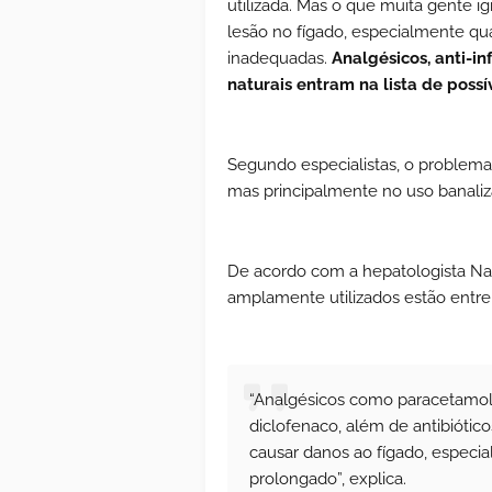
utilizada. Mas
o que muita gente i
lesão no fígado, especialmente q
inadequadas.
Analgésicos, anti-in
naturais entram na lista de possív
Segundo especialistas, o problem
mas principalmente no uso banaliz
De acordo com a hepatologista Natá
amplamente utilizados estão entre 
“Analgésicos como paracetamol,
diclofenaco, além de antibióti
causar danos ao fígado, espec
prolongado”, explica.