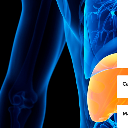
Ca
Ma