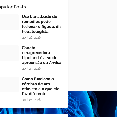
pular Posts
Uso banalizado de
remédios pode
lesionar o fígado, diz
hepatologista
abril 26, 2026
Caneta
emagrecedora
Lipoland é alvo de
apreensão da Anvisa
abril 25, 2026
Como funciona o
cérebro de um
otimista e o que ele
faz diferente
abril 24, 2026