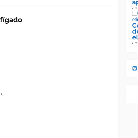
a
abr
 fígado
C
d
e
abr
n;