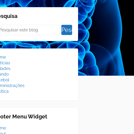
esquisa
ome
tícias
dades
lando
tebol
ministrações
ítica
ooter Menu Widget
ome
out