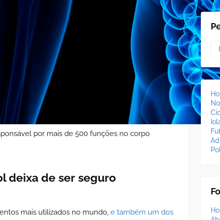
P
H
No
Ci
Io
Fu
esponsável por mais de 500 funções no corpo
Ad
Pol
 deixa de ser seguro
F
H
ntos mais utilizados no mundo,
e também um dos
Ab