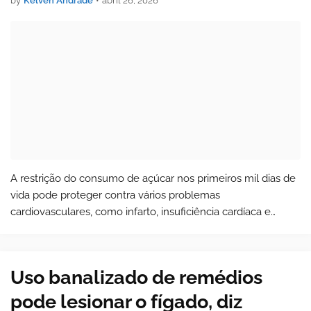
by
Kelven Andrade
•
abril 26, 2026
A restrição do consumo de açúcar nos primeiros mil dias de
vida pode proteger contra vários problemas
cardiovasculares, como infarto, insuficiência cardíaca e
acidente vascular cerebral (AVC), além de atrasar o
aparecimento dessas doenças. Os dados s…
Uso banalizado de remédios
pode lesionar o fígado, diz