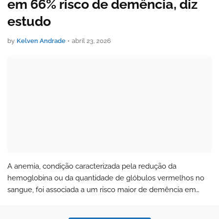
em 66% risco de demência, diz
estudo
by
Kelven Andrade
•
abril 23, 2026
A anemia, condição caracterizada pela redução da
hemoglobina ou da quantidade de glóbulos vermelhos no
sangue, foi associada a um risco maior de demência em
pessoas com 60 anos ou mais. A conclusão é de um estudo
publicado em 17 de abril no periódico…