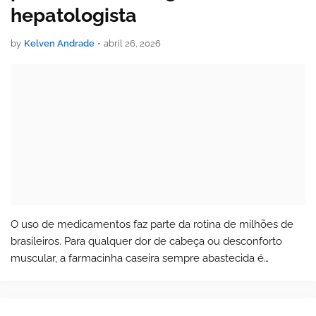
hepatologista
by
Kelven Andrade
•
abril 26, 2026
O uso de medicamentos faz parte da rotina de milhões de
brasileiros. Para qualquer dor de cabeça ou desconforto
muscular, a farmacinha caseira sempre abastecida é
utilizada. Mas o que muita gente ignora é que até remédios
comuns podem provocar lesão n…