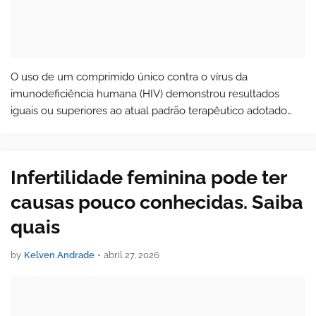
O uso de um comprimido único contra o vírus da
imunodeficiência humana (HIV) demonstrou resultados
iguais ou superiores ao atual padrão terapêutico adotado
para manter a infecção sob controle. A conclusão vem de
um ensaio clínico internacional public…
Infertilidade feminina pode ter
causas pouco conhecidas. Saiba
quais
by
Kelven Andrade
•
abril 27, 2026