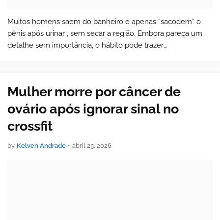
Muitos homens saem do banheiro e apenas “sacodem” o
pênis após urinar , sem secar a região. Embora pareça um
detalhe sem importância, o hábito pode trazer
consequências para a saúde íntima ao manter gotículas de
urina e umidade em contato prolongado c…
Mulher morre por câncer de
ovário após ignorar sinal no
crossfit
by
Kelven Andrade
•
abril 25, 2026